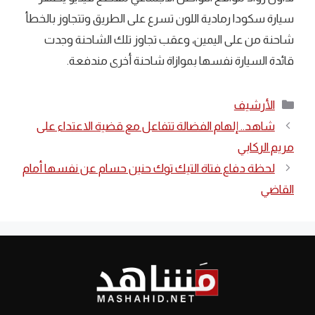
سيارة سكودا رمادية اللون تسرع على الطريق وتتجاوز بالخطأ
شاحنة من على اليمين، وعقب تجاوز تلك الشاحنة وجدت
قائدة السيارة نفسها بموازاة شاحنة أخرى مندفعة.
التصنيفات
الأرشيف
شاهد.. إلهام الفضالة تتفاعل مع قضية الاعتداء على
مريم الركابي
لحظة دفاع فتاة التيك توك حنين حسام عن نفسها أمام
القاضي