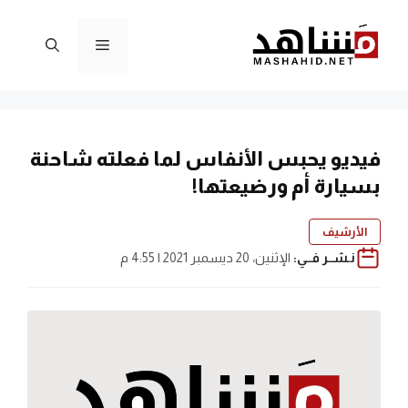
نتقل
لى
القائمة
لمحتوى
فيديو يحبس الأنفاس لما فعلته شاحنة
بسيارة أم ورضيعتها!
الأرشيف
نـشــر فــي:
الإثنين، 20 ديسمبر 2021 | 4:55 م