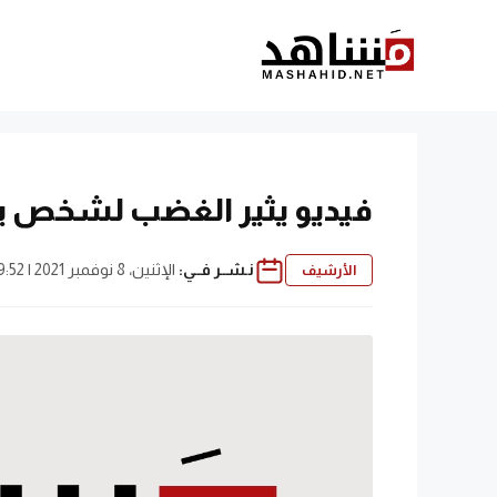
نتقل
لى
لمحتوى
فيديو يثير الغضب لشخص يت
نـشــر فــي:
الإثنين، 8 نوفمبر 2021 | 9:52 م
الأرشيف