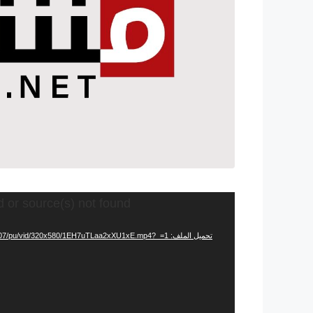
مشغل
d or source(s) not found
الفيديو
تحميل الملف: https://video.twimg.com/ext_tw_video/1457735144660480007/pu/vid/320x580/1EH7uTLaa2xXU1xE.mp4?_=1