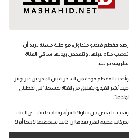
رصد مقطع فیدیو متداول، مواطنة مسنة ترید أن
تخطب فتاة لابنھا، وتتفحص بيديها ساقي الفتاة
بطریقة مریبة
.
وأحدث المقطع موجة من السخریة بین المغردین عبر تویتر،
حيث نُشر الفیدیو بتعلیق من الفتاة نفسھا: “تبي تخطبني
لولدھا”.
وتعجب البعض من سلوك المرأة، وقیامھا بتفحص الفتاة
بحركات عجيبة، لتقرر بعدها إن كانت ستخطبها لابنها أم لا.