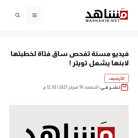
نتقل
لى
القائمة
لمحتوى
فيديو مسنة تفحص ساق فتاة لخطبتها
لابنها يشعل تويتر !
الأرشيف
نـشــر فــي:
الجمعة، 19 فبراير 2021 | 12:38 م