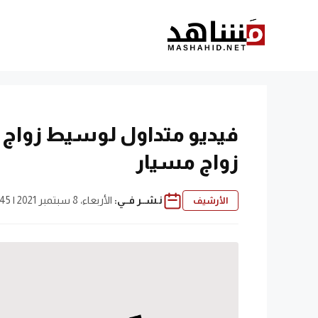
نتقل
لى
لمحتوى
فيديو متداول لوسيط زواج
زواج مسيار
نـشــر فــي:
الأربعاء، 8 سبتمبر 2021 | 2:45 م
الأرشيف