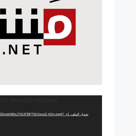
مشغل
d or source(s) not found
الفيديو
تحميل الملف: https://video.twimg.com/amplify_video/1432595496552448005/vid/480x270/JFBP7SHJespZ-hOn.mp4?_=1