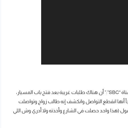
قاب فهد المويس وسيط زواج، خلال حواره عبر قناة “SBC”:” أن هناك طلبات غريبة بعد فتح باب المسيار،
اجأ أنها انقطع التواصل وانكشف إنه طالب زواج وتواصلت
قول (هذا واحد حصلت في الشارع وأخذته ولا أدري وش اللي