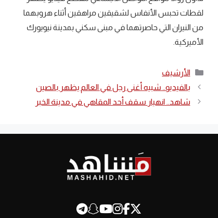
لقطات تحبس الأنفاس لشقيقين مراهقين أثناء هروبهما
من النيران التي حاصرتهما في مبنى سكني بمدينة نيويورك
الأميركية.
التصنيفات
الأرشيف
بالفيديو.. شبيه أغنى رجل في العالم يظهر بالصين
شاهد.. انهيار سقف أحد المقاهي في مدينة الخبر