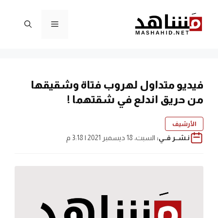
نتقل
لى
القائمة
لمحتوى
فيديو متداول لهروب فتاة وشقيقها
من حريق اندلع في شقتهما !
الأرشيف
نـشــر فــي:
السبت، 18 ديسمبر 2021 | 3:18 م