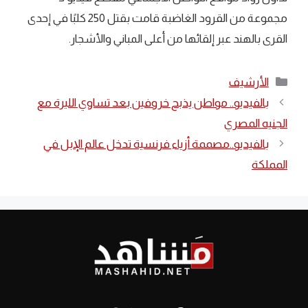
مجموعة من القرود الغاضبة قامت بقتل 250 كلبًا في إحدى
القرى بالهند عبر إلقائها من أعلى المباني والأشجار.
التصنيفات
الأرشيف
بالفيديو.. مواطن يذبح خروفين بعد تساوي الليرة مع
الجنيه المصري
بالفيديو..مصممة أزياء فرنسية تدخل عالم الإبل في
المملكة