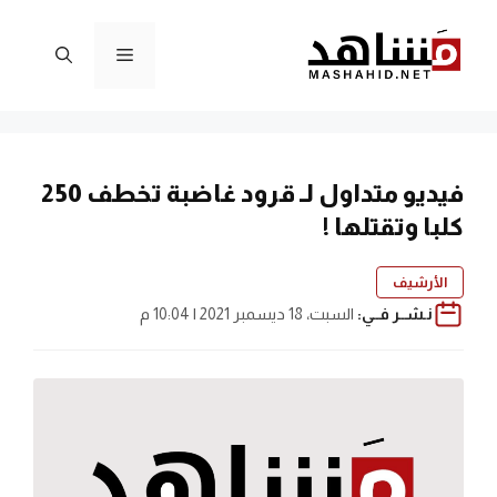
نتقل
لى
القائمة
لمحتوى
فيديو متداول لـ قرود غاضبة تخطف 250
كلبا وتقتلها !
الأرشيف
نـشــر فــي:
السبت، 18 ديسمبر 2021 | 10:04 م