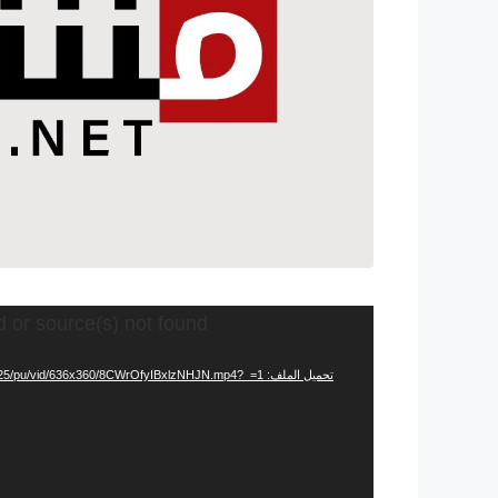
مشغل
d or source(s) not found
الفيديو
تحميل الملف: https://video.twimg.com/ext_tw_video/1431647964003405825/pu/vid/636x360/8CWrOfyIBxlzNHJN.mp4?_=1