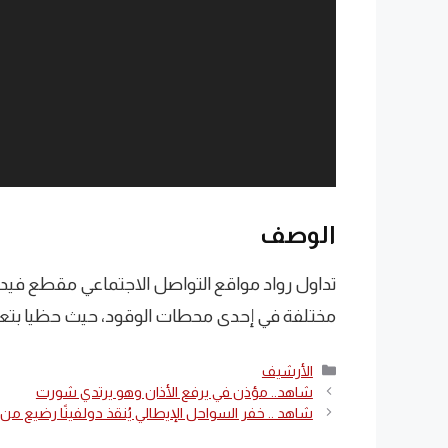
الوصف
تداول رواد مواقع التواصل الاجتماعي مقطع فيدي
مختلفة في إحدى محطات الوقود، حيث حظيا بتعبئة
التصنيفات
الأرشيف
شاهد.. مؤذن في يرفع الأذان وهو يرتدي شورت
شاهد .. خفر السواحل الإيطالي يُنقذ دولفينًا رضيع م