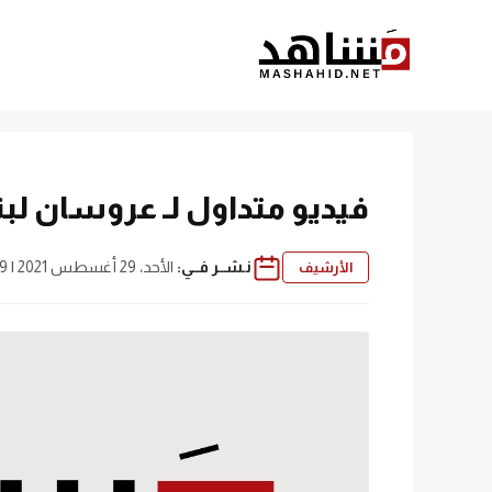
نتقل
لى
لمحتوى
فيديو متداول لـ عروسان لب
نـشــر فــي:
الأحد، 29 أغسطس 2021 | 11:19 م
الأرشيف