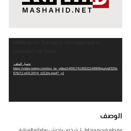
مشغل
Media error: Format(s) not supported or
الفيديو
source(s) not found
تحميل الملف:
https://video.twimg.com/ext_tw_video/1459174136522149909/pu/vid/320x
576/7J-mQL3XY4_n212m.mp4?_=1
الوصف
مقطع فيديو متداول لـ شخص يتحرش بعاملته المنزلية