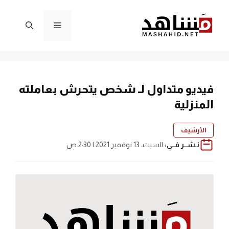
نتقل
لى
القائمة
لمحتوى
فيديو متداول لـ شخص يتحرش بعاملته
المنزلية
الأرشيف
نـشــر فــي:
السبت، 13 نوفمبر 2021 | 2:30 ص