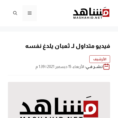
نتقل
لى
القائمة
لمحتوى
فيديو متداول لـ ثعبان يلدغ نفسه
الأرشيف
نـشــر فــي:
الأربعاء، 15 ديسمبر 2021 | 1:39 م