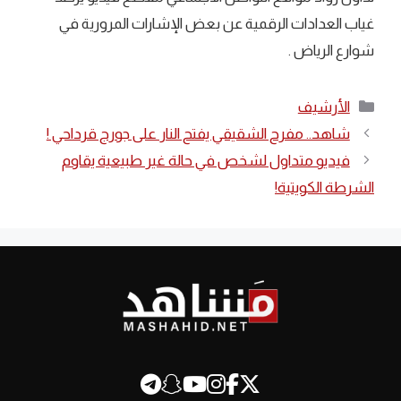
غياب العدادات الرقمية عن بعض الإشارات المرورية في
شوارع الرياض .
التصنيفات
الأرشيف
شاهد.. مفرح الشقيقي يفتح النار على جورج قرداحي !
فيديو متداول لشخص في حالة غير طبيعية يقاوم
الشرطة الكويتية!