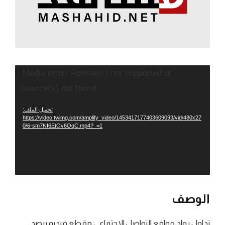
مشغل
Media error: Format(s) not supported or
الفيديو
source(s) not found
تحميل الملف:
https://video.twimg.com/amplify_video/1453417177403609093/vid/480x27
0/6-sm7Nf6EtOv6OqC.mp4?_=1
الوصف
تداول رواد مواقع التواصل الاجتماعي مقطع فيديو يرصد