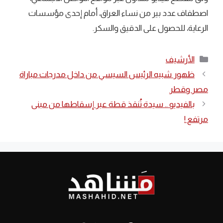
اصطفاف عدد بير من نساء العراق، أمام إحدى مؤسسات
الرعاية، للحصول على الدقيق والسكر.
التصنيفات
الأرشيف
ظهور شبيه الرئيس السيسي من داخل مدرجات مباراة
مصر وقطر
بالفيديو .. سيدة تُنقذ قطة عبر إسقاطها من مبنى
مرتفع !