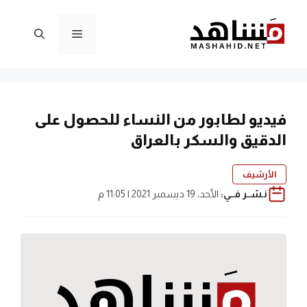
نتقل
لى
القائمة
لمحتوى
فيديو لطابور من النساء للحصول على
الدقيق والسكر بالعراق
الأرشيف
نـشــر فــي:
الأحد، 19 ديسمبر 2021 | 11:05 م