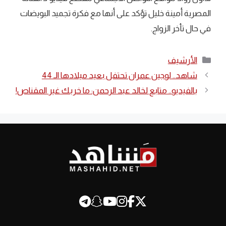
المصرية أمينة خليل تؤكد على أنها مع فكرة تجميد البويضات
في حال تأخر الزواج.
التصنيفات
الأرشيف
شاهد.. لوجين عمران تحتفل بعيد ميلادها الـ 44
بالفيديو.. متابع لخالد عبد الرحمن: ما خربك غير المقناص!