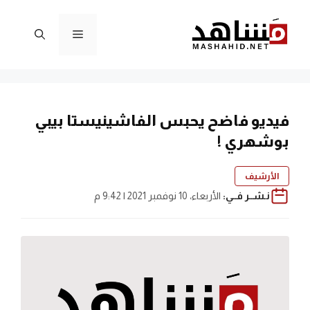
نتقل
لى
القائمة
لمحتوى
فيديو فاضح يحبس الفاشينيستا بيبي
بوشهري !
الأرشيف
نـشــر فــي:
الأربعاء، 10 نوفمبر 2021 | 9:42 م