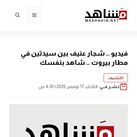
نتقل
لى
القائمة
لمحتوى
فيديو .. شجار عنيف بين سيدتين في
مطار بيروت .. شاهد بنفسك
الأرشيف
نـشــر فــي:
الثلاثاء، 17 نوفمبر 2020 | 4:30 ص