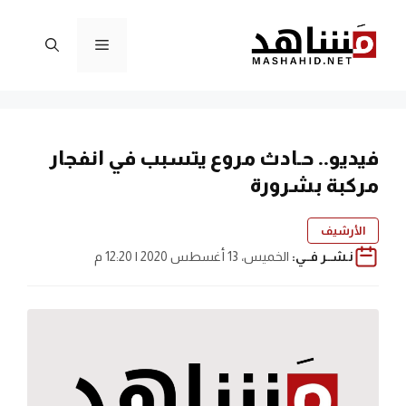
نتقل
لى
القائمة
لمحتوى
فيديو.. حـادث مروع يتسبب في انفجار
مركبة بشرورة
الأرشيف
نـشــر فــي:
الخميس، 13 أغسطس 2020 | 12:20 م