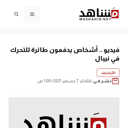
نتقل
لى
القائمة
لمحتوى
فيديو .. أشخاص يدفعون طائرة للتحرك
في نيبال
الأرشيف
نـشــر فــي:
الثلاثاء، 7 ديسمبر 2021 | 1:00 ص