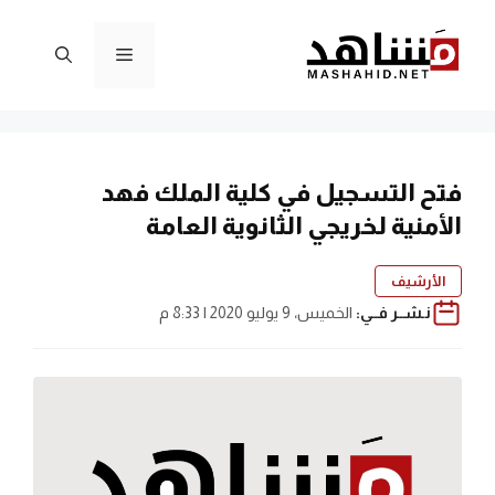
نتقل
لى
القائمة
لمحتوى
فتح التسجيل في كلية الملك فهد
الأمنية لخريجي الثانوية العامة
الأرشيف
نـشــر فــي:
الخميس، 9 يوليو 2020 | 8:33 م