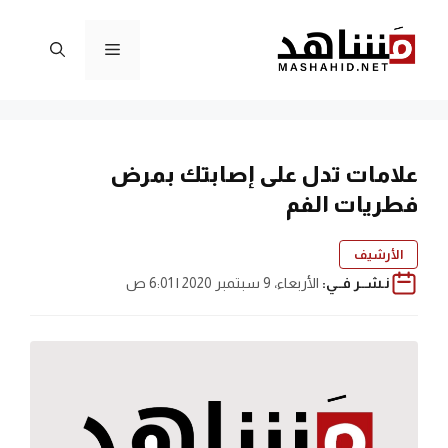
نتقل
لى
القائمة
لمحتوى
علامات تدل على إصابتك بمرض
فطريات الفم
الأرشيف
نـشــر فــي:
الأربعاء، 9 سبتمبر 2020 | 6:01 ص