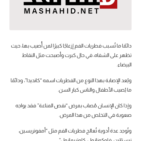
دائمًا ما تُسبب فطريات الفم إزعاجًا كبيرًا لمن أُصيب بها، حيث
تظهر على الشفاه، في حال كبرت وأصبحت مثل النقاط
البيضاء.
ويُعد الإصابة بهذا النوع من الفطريات اسمه “كانديدا”، ودائمًا
ما يُصيب الأطفال والناس كبار السن.
وإذا كان الإنسان مُصاب بمرض “نقص المناعة” فقد يواجه
صعوبة في التخلص من هذا المرض.
وتُوجد عدة أدوية تُعالج فطريات الفم مثل “أمفوتريسين،
نيستاتين، فلوكونازول، كلوتريمازول”.