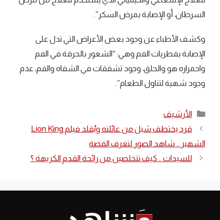
السرطان، أو الإصابة بمرض السكر”.
وكشف الأطباء عن وجود بعض الأعراض التي تدل على
الإصابة بفطريات الفم وهي: “الشعور بالحرقة في الفم
واحمراره هو والحلق، وجود تشققات في الشفاه والفم، عدم
وجود شهية لتناول الطعام”.
التصنيفات
الأرشيف
قرد يختطف شبل من عائلته ويُقلد فيلم Lion King
الشهير .. شاهد الصور لتعرف القصة
للسيدات .. كيف تتخلصين من رائحة القدم الكريهة ؟