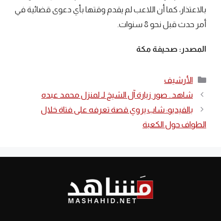
بالاعتذار، كما أن اللاعب لم يقدم وقتها بأي دعوى قضائية في
أمر حدث قبل نحو 8 سنوات.
المصدر: صحيفة مكة
التصنيفات
الأرشيف
شاهد.. صور زيارة آل الشيخ لـ لمنزل محمد عبده
بالفيديو: شاب يروي قصة تعرفه على فتاة خلال
الطواف حول الكعبة