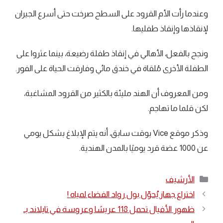
وعندما رأت الأم القرود على السطح صرخت حتى أسرع الجيران
لإنقاذها وإنقاذ طفليها.
ونجح بالفعل، الأهالي في إنقاذ طفلة رضيعة، بينما عثروا على
الطفلة الأخرى مُلقاة في خندق مائي وفارقت الحياة على الفور.
ومن المعروف أن الهند مليئة بالكثير من القرود المشاغبة،
لكن قلما ما تهاجم.
وذكر موقع Vice بوقت سابق، أنه يتم الإبلاغ بشكل يومي
عن 1000 عضة قرد يوميًا بالمدن الهندية.
التصنيفات
الأرشيف
اختراع جهاز يُحوّل بول رواد الفضاء لمياه !
ظهور الأفيال تحمل 118 عريسًا وعروسة في تايلاند بـ