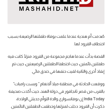
صُدمت أم هندية عندما علمت بوفاة طفلتها الرضيعة بسبب
اختطاف القرود لها.
القصة بدأت عندما هاجم مجموعة من القرود منزلًا كانت فيه
طفلتين نائمتين، حيث اختطفا الطفلتين الرضيعتين، حيث تم
إنقاذ أخرى والثانية لقيت حتفها في خندق مائي.
ووقعت الحادثة في منطقة ميلا ألانغام ” ويست رامبات”
بالقرب من قصر ثانجافور في دولة الهند، حيث أكدت صحيفة
India Today إن بوفانسواري والدة التوأم حديثتي الولادة،
ذكرت أن القرود دخلت لمنزلها وخطفت الطفلتين النائمتين.