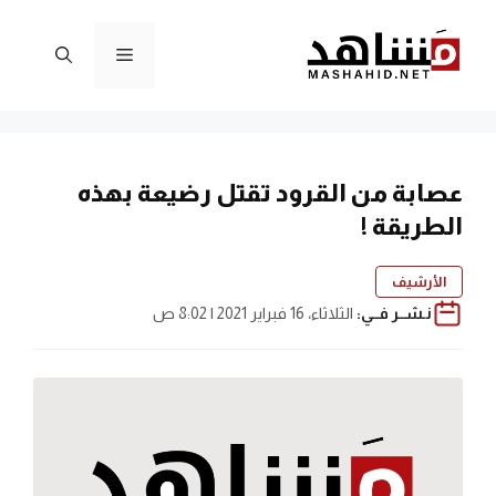
نتقل
لى
القائمة
لمحتوى
عصابة من القرود تقتل رضيعة بهذه
الطريقة !
الأرشيف
نـشــر فــي:
الثلاثاء، 16 فبراير 2021 | 8:02 ص