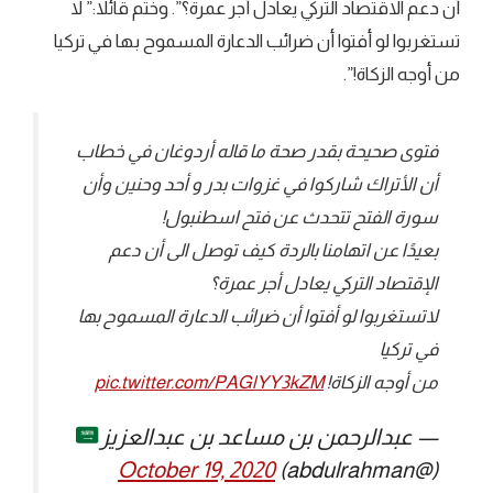
أن دعم الاقتصاد التركي يعادل أجر عمرة؟”. وختم قائلا:” لا
تستغربوا لو أفتوا أن ضرائب الدعارة المسموح بها في تركيا
من أوجه الزكاة!”.
فتوى صحيحة بقدر صحة ما قاله أردوغان في خطاب
أن الأتراك شاركوا في غزوات بدر و أحد وحنين وأن
سورة الفتح تتحدث عن فتح اسطنبول!
بعيدًا عن اتهامنا بالردة كيف توصل الى أن دعم
الإقتصاد التركي يعادل أجر عمرة؟
لاتستغربوا لو أفتوا أن ضرائب الدعارة المسموح بها
في تركيا
من أوجه الزكاة!
pic.twitter.com/PAGlYY3kZM
— عبدالرحمن بن مساعد بن عبدالعزيز
October 19, 2020
(@abdulrahman)