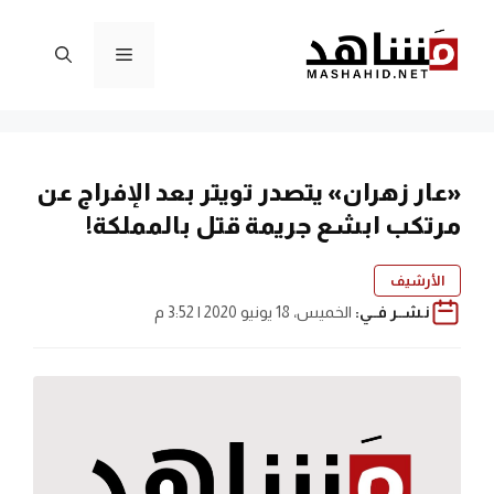
نتقل
لى
القائمة
لمحتوى
«عار زهران» يتصدر تويتر بعد الإفراج عن
مرتكب ابشع جريمة قتل بالمملكة!
الأرشيف
نـشــر فــي:
الخميس، 18 يونيو 2020 | 3:52 م