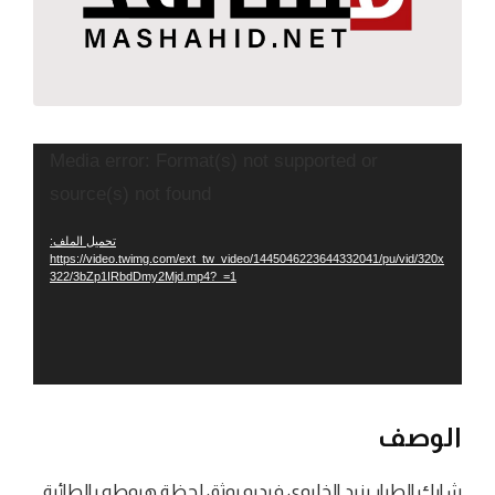
مشغل
Media error: Format(s) not supported or
الفيديو
source(s) not found
تحميل الملف:
https://video.twimg.com/ext_tw_video/1445046223644332041/pu/vid/320x
322/3bZp1IRbdDmy2Mjd.mp4?_=1
الوصف
شارك الطيار يزيد الخليوي فيديو يوثق لحظة هبوطه بالطائرة