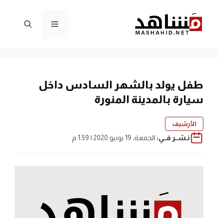
نتقل
لى
القائمة
لمحتوى
طفل يولد بالشهر السادس داخل
سيارة بالمدينة المنورة
الأرشيف
نـشــر فــي:
الجمعة، 19 يونيو 2020 | 1:59 م