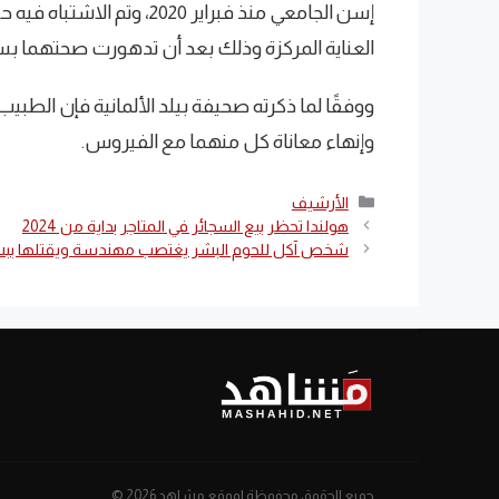
العناية المركزة وذلك بعد أن تدهورت صحتهما ب
ووفقًا لما ذكرته صحيفة بيلد الألمانية فإن الطبي
وإنهاء معاناة كل منهما مع الفيروس.
التصنيفات
الأرشيف
هولندا تحظر بيع السجائر في المتاجر بداية من 2024
شخص آكل للحوم البشر يغتصب مهندسة ويقتلها بب
جميع الحقوق محفوظة لموقع مشاهد 2026 ©