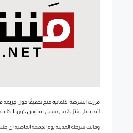
قررت الشرطة الألمانية فتح تحقيقًا حول جريمة ق
أقدم على قتل 2 من مرضى فيروس كورونا، كانت حالتهما حرجة.