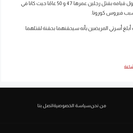
إسن الجامعي منذ فبراير 2020، وتم الاشتباه فيه حول قيامه بقتل رجلين عمرها 47 و 50 عامًا حيث كانا في
سبب فيروس كورونا.
ب أبلغ أسرتي المريضين بأنه سيحقنهما بحقنة لقتلهما
شاعة
من نحن
سياسة الخصوصية
اتصل بنا