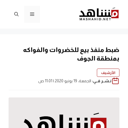
نتقل
لى
القائمة
لمحتوى
ضبط منفذ بيع للخضروات والفواكه
بمنطقة الجوف
الأرشيف
نـشــر فــي:
الجمعة، 19 يونيو 2020 | 11:01 ص