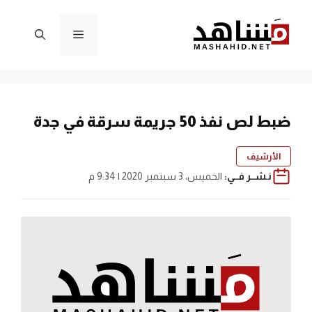
نتقل
لى
القائمة
لمحتوى
ضبط لص نفذ 50 جريمة سرقة في جدة
الأرشيف
نـشــر فــي:
الخميس، 3 سبتمبر 2020 | 9:34 م