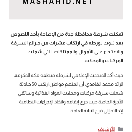
تمكنت شرطة محافظة جدة من الإطاحة بأحد اللصوص،
بعد ثبوت تورطه في ارتكاب عشرات من جـرائم السـرقة
والاعتـداء على الأموال والممتلكات، التي شملت
المركبات والمحلات.
حيث أكد المتحدث الإعلامي لشرطة منطقة مكة المكرمة،
الرائد محمد الغامدي، أن المتهم مواطن ارتكب 50 حـادثة،
شملت سـرقة مركبات ومحلات المواد الغذائية وسائقي
الأجرة الخاصة،حيث جرى إيقافه واتخاذ الإجراءات النظامية
لإحالته إلى فرع النيابة العامة.
التصنيفات
الأرشيف