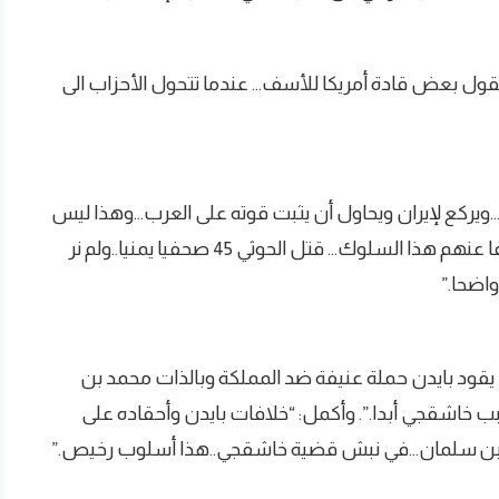
عقول بعض قادة أمريكا للأسف… عندما تتحول الأحزاب الى
ي…ويركع لإيران ويحاول أن يثبت قوته على العرب…وهذا ليس
جديدا لدى قيادات الحزب الديمقراطي…صار معروفا عنهم هذا السلوك… قتل الحوثي 45 صحفيا يمنيا..ولم نر
 واضحا.”
يقود بايدن حملة عنيفة ضد المملكة وبالذات محمد بن
ب خاشقجي أبدا.”. وأكمل: “خلافات بايدن وأحقاده على
د بن سلمان…في نبش قضية خاشقجي..هذا أسلوب رخيص.”