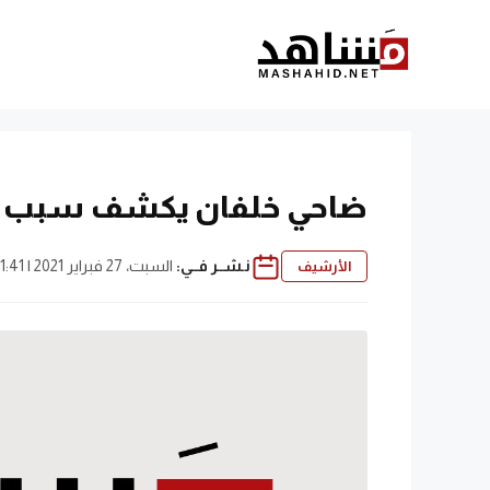
نتقل
لى
لمحتوى
ضاحي خلفان يكشف سبب حم
نـشــر فــي:
السبت، 27 فبراير 2021 | 11:41 ص
الأرشيف