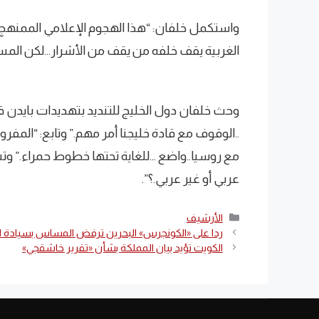
واستكمل خلفان: “هذا الهجوم الإعلامي الممنه
الغربية يقف خلفه من يقف من الأشرار…لكن المسيرة
وحث خلفان دول الخليج للتنديد بتهديدات بايدن قا
..الوقوف مع قادة خليجنا أمر مهم.” وتابع: “المفر
مع روسيا..واضع …للغاية تحتها خطوط حمراء.” وتس
عربي أو غير عربي.؟”.
التصنيفات
الأرشيف
ردا على «الكونجرس» البحرين ترفض المساس بسيادة ا
الكويت تؤيد بيان المملكة بشأن «تقرير خاشقجي»