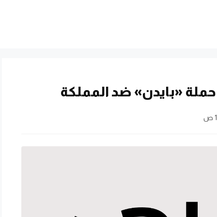
لة «بايدن» ضد المملكة