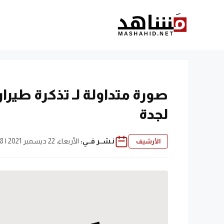
نتقل
لى
لمحتوى
صورة متداولة لـ تذكرة طي
لجدة
نـشــر فــي:
الأربعاء، 22 ديسمبر 2021 | 7:18 م
الأرشيف