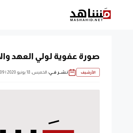
نتقل
لى
لمحتوى
صورة عفوية لولي العهد وال
نـشــر فــي:
الخميس، 18 يونيو 2020 | 2:09 ص
الأرشيف