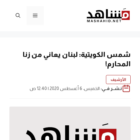
نتقل
لى
القائمة
لمحتوى
شمس الكويتية: لبنان يعاني من زنا
المحارم!
الأرشيف
نـشــر فــي:
الخميس، 6 أغسطس 2020 | 12:40 ص