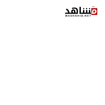
نتقل
لى
لمحتوى