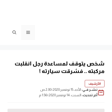
القائمة
شخص يتوقف لمساعدة رجل انقلبت
مركبته .. فسُرقت سيارته !
الأرشيف
نـشــر فــي:
الأحد، 15 نوفمبر 2020 | 2:30 ص
آخر تحديث:
السبت، 14 نوفمبر 2020 | 1:56 م