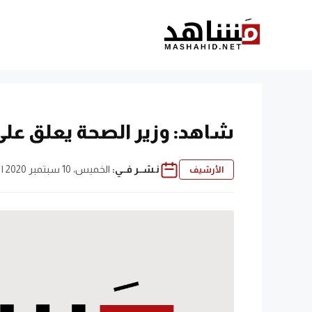
نتقل
لى
لمحتوى
شاهد: وزير الصحة يعلق على
نـشــر فــي:
الخميس، 10 سبتمبر 2020 | 11:44 ص
الأرشيف