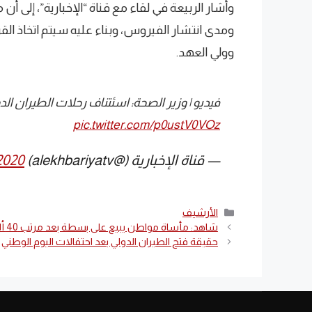
وأشار الربيعة في لقاء مع قناة “الإخبارية”، إلى 
ومدى انتشار الفيروس، وبناء عليه سيتم اتخاذ الق
وولي العهد.
فيديو | وزير الصحة: اسئتناف رحلات الطيران ا
pic.twitter.com/p0ustV0VOz
— قناة الإخبارية (@alekhbariyatv)
2020
التصنيفات
الأرشيف
شاهد: مأساة مواطن يبيع على بسطة بعد مرتب 40 ألف ريال
حقيقة فتح الطيران الدولي بعد احتفالات اليوم الوطني