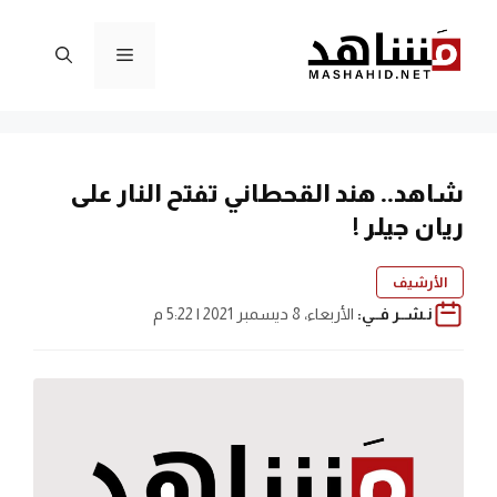
نتقل
لى
القائمة
لمحتوى
شاهد.. هند القحطاني تفتح النار على
ريان جيلر !
الأرشيف
نـشــر فــي:
الأربعاء، 8 ديسمبر 2021 | 5:22 م