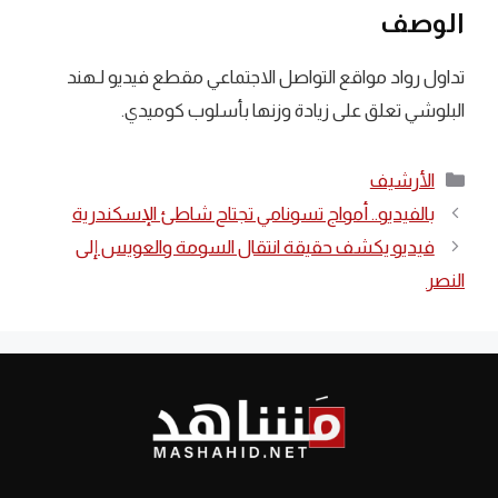
الوصف
تداول رواد مواقع التواصل الاجتماعي مقطع فيديو لـهند
البلوشي تعلق على زيادة وزنها بأسلوب كوميدي.
التصنيفات
الأرشيف
بالفيديو.. أمواج تسونامي تجتاح شاطئ الإسكندرية
فيديو يكشف حقيقة انتقال السومة والعويس إلى
النصر