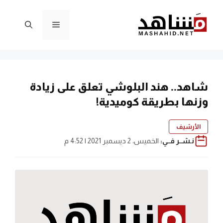
نتقل
لى
القائمة
لمحتوى
شاهد.. هند البلوشي تعلق على زيادة
وزنها بطريقة كوميدية!
الأرشيف
نـشــر فــي:
الخميس، 2 ديسمبر 2021 | 4:52 م