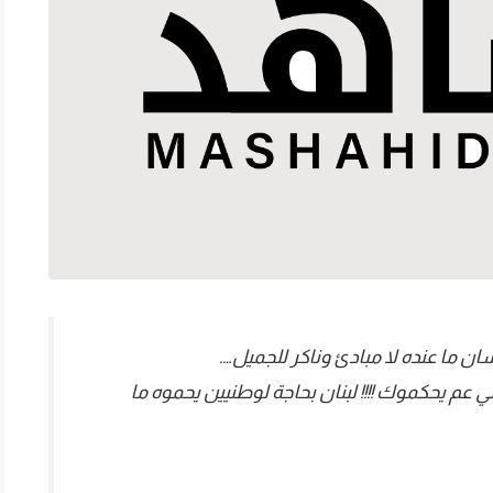
نسان ما عنده لا مبادئ وناكر للجميل….
لي عم يحكموك !!!! لبنان بحاجة لوطنيين يحموه ما