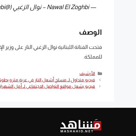
— Nawal El Zoghbi – نوال الزغبي (@NawalElZoghbi)
الوصف
فتحت الفنانة اللبنانية نوال الزغبي النار على وزير
للمملكة.
التصنيفات
الأرشيف
فيديو متداول لـ مسلح أشعل النار في عربة مترو بطوكي
فيديو يشعل مواقع التواصل الاجتماعي لـ أمل الشهراني