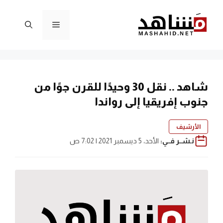
نتقل
لى
القائمة
لمحتوى
شاهد .. نقل 30 وحيدًا للقرن جوًا من
جنوب إفريقيا إلى رواندا
الأرشيف
نـشــر فــي:
الأحد، 5 ديسمبر 2021 | 7:02 ص