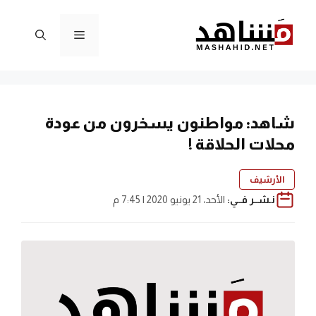
نتقل
لى
القائمة
لمحتوى
شاهد: مواطنون يسخرون من عودة
محلات الحلاقة !
الأرشيف
نـشــر فــي:
الأحد، 21 يونيو 2020 | 7:45 م