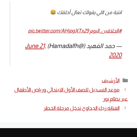
انتبة من اللي يقولك تعال أحلقك
#الحلاقين_اليوم
pic.twitter.com/AHjpgXTx29
— حمد الفهيد (@Hamadalfh)
June 21,
2020
التصنيفات
الأرشيف
موعد التسجيل للصف الأول الابتدائي ورياض الأطفال
عبر نظام نور
الفنانة رجاء الجداوي تدخل مرحلة الخطر