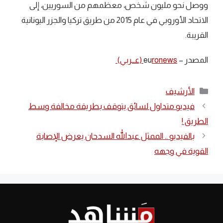
ووصل نحو مليون شخص، معظمهم من السوريين، إلى
الاتحاد الأوروبي في عام 2015 من طريق تركيا والجزر اليونانية
القريبة.
المصدر – eu
ronews (عــربي)
التصنيفات
الأرشيف
فيديو متداول لسائق يتوقف بطريقة مخالفة وسط
الطريق !
بالفيديو .. الممثل عبدالله السدحان يعرض الإصابة
القوية في وجهه