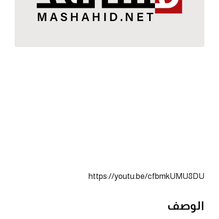
https://youtu.be/cfbmkUMU8DU
الوصف