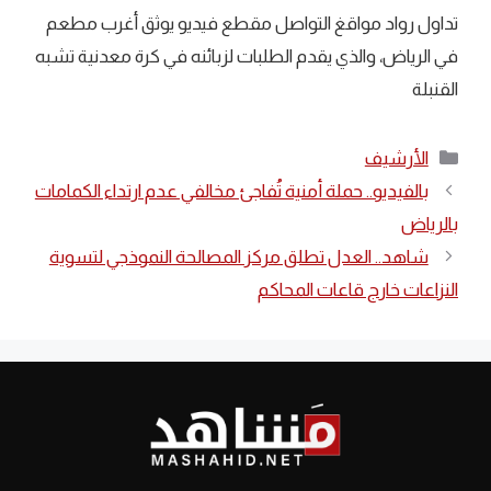
تداول رواد مواقغ التواصل مقطع فيديو يوثق أغرب مطعم
في الرياض، والذي يقدم الطلبات لزبائنه في كرة معدنية تشبه
القنبلة
التصنيفات
الأرشيف
بالفيديو.. حملة أمنية تُفاجئ مخالفي عدم ارتداء الكمامات
بالرياض
شاهد.. العدل تطلق مركز المصالحة النموذجي لتسوية
النزاعات خارج قاعات المحاكم