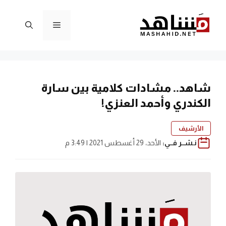
نتقل
لى
القائمة
لمحتوى
شاهد.. مشادات كلامية بين سارة
الكندري وأحمد العنزي!
الأرشيف
نـشــر فــي:
الأحد، 29 أغسطس 2021 | 3:49 م