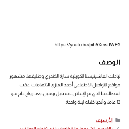
https://youtu.be/pih6XmsdWE8
الوصف
تبادلت الفاشينيستا الكويتية سارة الكندري وطليقها، مشهور
مواقع التواصل الاجتماعي أحمد العنزي الاتهامات، عقب
انفصالهما الذي تم الإعلان عنه قبل يومين، بعد زواج دام نحو
12 عاما، وأنجبا خلاله ابنة واحدة.
التصنيفات
الأرشيف
بالفيديو.. الشروط والتنظيمات لاستخدام الجوالات