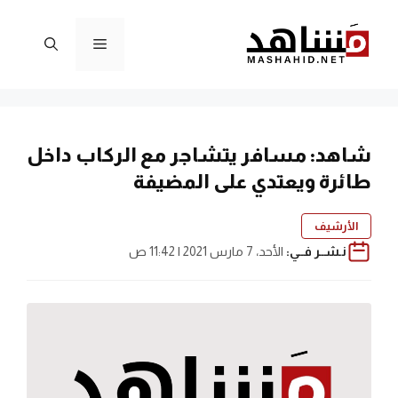
نتقل
لى
القائمة
لمحتوى
شاهد: مسافر يتشاجر مع الركاب داخل
طائرة ويعتدي على المضيفة
الأرشيف
نـشــر فــي:
الأحد، 7 مارس 2021 | 11:42 ص