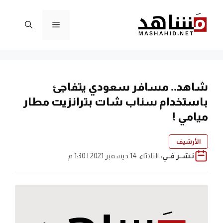
نتقل
لى
القائمة
لمحتوى
شاهد.. مسافر سعودي يتفاجئ
باستخدام سناب شات بترانزيت مطار
ميامي !
الأرشيف
نـشــر فــي:
الثلاثاء، 14 ديسمبر 2021 | 1:30 م