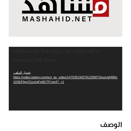
مشغل
Media error: Format(s) not supported or
الفيديو
source(s) not found
تحميل الملف:
https://video.twimg.com/ext_tw_video/1470351942761295873/pu/vid/480x
1036/FfqyO1ozIqFp9GTP.mp4?_=1
الوصف