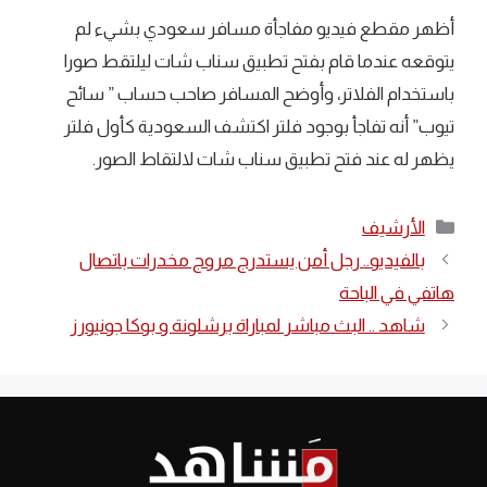
أظهر مقطع فيديو مفاجأة مسافر سعودي بشيء لم
يتوقعه عندما قام بفتح تطبيق سناب شات ليلتقط صورا
باستخدام الفلاتر، وأوضح المسافر صاحب حساب ” سائح
تيوب” أنه تفاجأ بوجود فلتر اكتشف السعودية كأول فلتر
يظهر له عند فتح تطبيق سناب شات لالتقاط الصور.
التصنيفات
الأرشيف
بالفيديو.. رجل أمن يستدرج مروج مخدرات باتصال
هاتفي في الباحة
شاهد .. البث مباشر لمباراة برشلونة و بوكا جونيورز