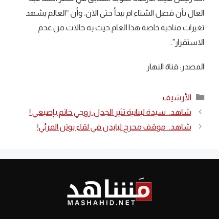
العال بأن فصل الشتاء ام يبدأ حتى الآن. وأن “العالم يشهد
تغيرات مناخية خاصة هذا العام حيث به حالات من عدم
الاستقرار”.
المصدر: قناة النهار
التصنيفات
الأرشيف
شاهد.. سيدة لبنانية تثير الجدل: زوجي خاتم بإصبعي !
شاهد.. موقف محرج لبايدن في لقاء بوتن المرئي!