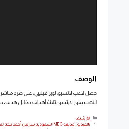
الوصف
حصل لاعب لاتسيو، لويز فيليبي، على طرد مباشر ع
انتهت بفوز لايتسو بثلاثة أهداف مقابل هدف، مسا
التصنيفات
الأرشيف
بالفيديو.. مذيعة MBC السعودية سارلين أحمد تتجه لعالم الملاكمة