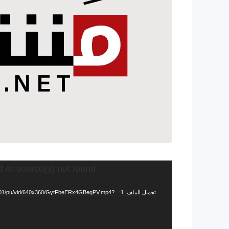
مشغل
d or source(s) not found
الفيديو
تحميل الملف: https://video.twimg.com/ext_tw_video/1449486737802137601/pu/vid/640x360/GytFbeERx4GBegPV.mp4?_=1