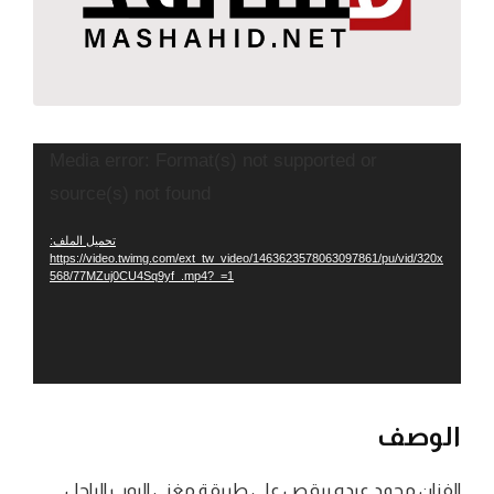
مشغل
Media error: Format(s) not supported or
الفيديو
source(s) not found
تحميل الملف:
https://video.twimg.com/ext_tw_video/1463623578063097861/pu/vid/320x
568/77MZuj0CU4Sq9yf_.mp4?_=1
الوصف
الفنان محمد عبده يرقص على طريقة مغني البوب الراحل