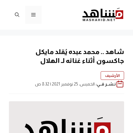
نتقل
لى
القائمة
لمحتوى
شاهد .. محمد عبده يُقلد مايكل
جاكسون أثناء غنائه لـ الهلال
الأرشيف
نـشــر فــي:
الخميس، 25 نوفمبر 2021 | 8:32 ص