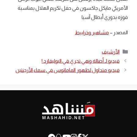
الأمريكي مايكل جاكسون في حفل تكريم الهلال بمناسبة
فوزه بدوري أبطال آسيا
المصدر –
مشاهير وخرابيط
التصنيفات
الأرشيف
فيديو لـ أصالة وهي تجري في البوليفارد !
فيديو متداول لظهور الماماتوس في سماء الأرجنتين