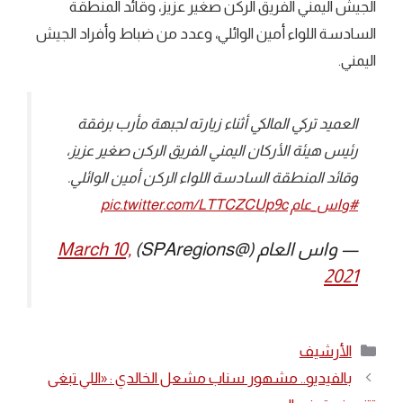
الجيش اليمني الفريق الركن صغير عزيز، وقائد المنطقة
السادسة اللواء أمين الوائلي، وعدد من ضباط وأفراد الجيش
اليمني.
العميد ⁧تركي المالكي⁩ أثناء زيارته لجبهة ⁧مأرب⁩ برفقة
رئيس هيئة الأركان اليمني الفريق الركن صغير عزيز،
وقائد المنطقة السادسة اللواء الركن أمين الوائلي.
#واس_عام
pic.twitter.com/LTTCZCUp9c
— واس العام (@SPAregions)
March 10,
2021
التصنيفات
الأرشيف
بالفيديو.. مشهور سناب مشعل الخالدي : «اللي تبغى