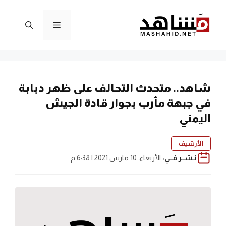
نتقل
لى
القائمة
لمحتوى
شاهد.. متحدث التحالف على ظهر دبابة
في جبهة مأرب بجوار قادة الجيش
اليمني
الأرشيف
نـشــر فــي:
الأربعاء، 10 مارس 2021 | 6:38 م