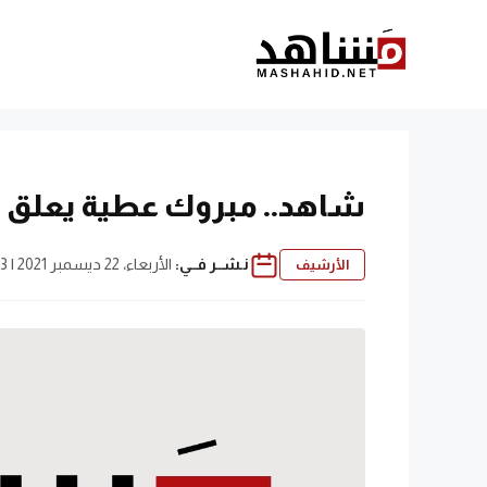
نتقل
لى
لمحتوى
شاهد.. مبروك عطية يعلق عل
نـشــر فــي:
الأربعاء، 22 ديسمبر 2021 | 6:23 م
الأرشيف