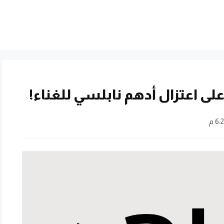
ى اعتزال أدهم نابلسي للغناء!