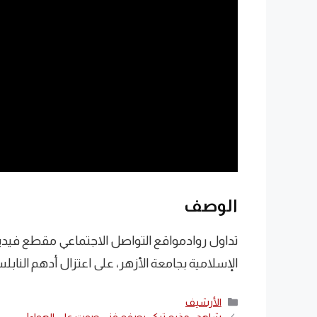
الوصف
تداول روادمواقع التواصل الاجتماعي مقطع فيديو
الإسلامية بجامعة الأزهر، على اعتزال أدهم النابل
التصنيفات
الأرشيف
شاهد.. مذيع تركي يصفع فني صوت على الهواء!