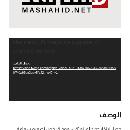
مشغل
Media error: Format(s) not supported or
الفيديو
source(s) not found
تحميل الملف:
https://video.twimg.com/amplify_video/1462101387706253323/vid/480x27
0/PXw95qe3gdy5feJ2.mp4?_=1
الوصف
حصل ابتكار جديد لمبتعثة سعودية يخص تصميم سماعة