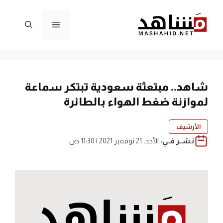
نتقل
لى
القائمة
لمحتوى
شاهد.. مبتعثة سعودية تبتكر سماعة
لموازنة ضغط الهواء بالطائرة
الأرشيف
نـشــر فــي:
الأحد، 21 نوفمبر 2021 | 11:30 ص