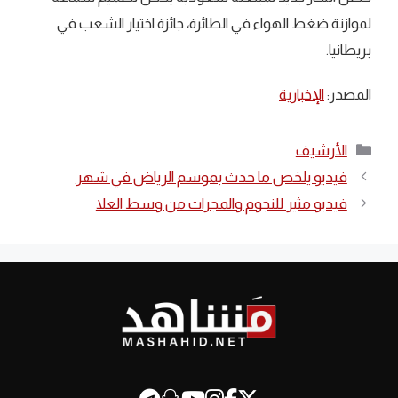
لموازنة ضغط الهواء في الطائرة، جائزة اختيار الشعب في
بريطانيا.
المصدر:
الإخبارية
التصنيفات
الأرشيف
فيديو يلخص ما حدث بموسم الرياض في شهر
فيديو مثير للنجوم والمجرات من وسط العلا