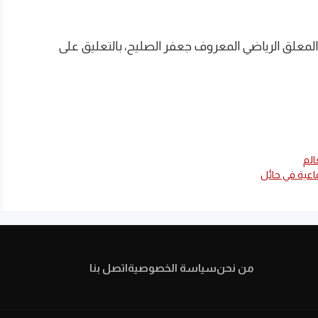
راة على قناة SSC1 HD وسيقوم المعلق الرياضي المعروف جعفر الصليح، بالتعليق على
الم
من نحن
سياسة الخصوصية
اتصل بنا