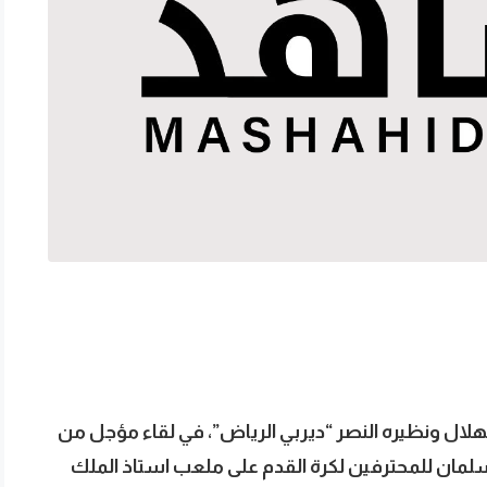
لهلال ونظيره النصر “ديربي الرياض”، في لقاء مؤجل من
سلمان للمحترفين لكرة القدم على ملعب استاذ الملك